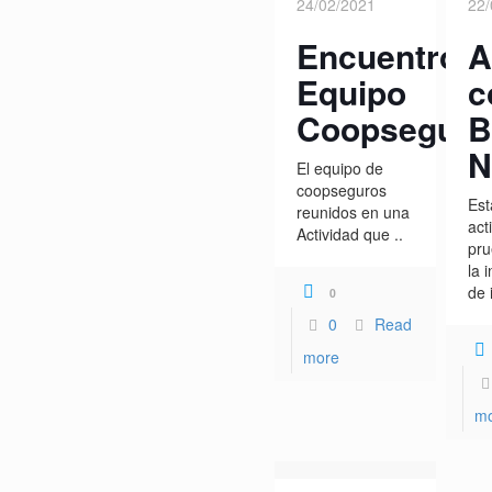
24/02/2021
22/
Encuentro
A
Equipo
c
Coopseguro
B
N
El equipo de
coopseguros
Est
reunidos en una
act
Actividad que ..
pru
la 
de 
0
0
Read
more
m