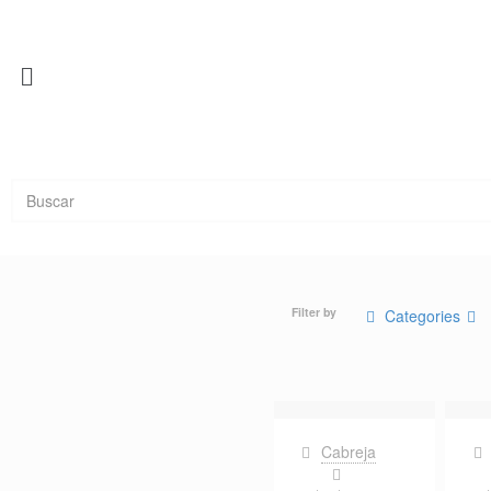
Filter by
Categories
Cabreja
on
on