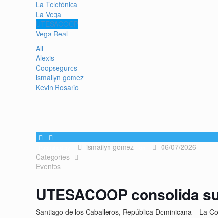
La Telefónica
La Vega
UTESACOOP
Vega Real
All
Alexis
Coopseguros
ismailyn gomez
Kevin Rosario
ismailyn gomez
06/07/2026
Published by
on
Categories
Eventos
UTESACOOP consolida su
Santiago de los Caballeros, República Dominicana – La C