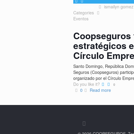
ismailyn gomez
Published by
Categories
Eventos
Coopseguros f
estratégicos 
Círculo Empre
Santo Domingo, República Domi
Seguros (Coopseguros) participó
organizado por el Círculo Empre
Do you like it?
0
0
Read more
© 2026 COOPSEGUROS. Todos