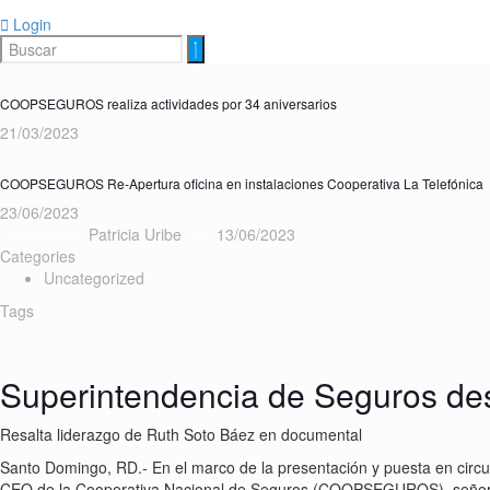
Login
COOPSEGUROS realiza actividades por 34 aniversarios
21/03/2023
COOPSEGUROS Re-Apertura oficina en instalaciones Cooperativa La Telefónica
23/06/2023
Patricia Uribe
13/06/2023
Published by
on
Categories
Uncategorized
Tags
Superintendencia de Seguros
Resalta liderazgo de Ruth Soto Báez en documental
Santo Domingo, RD.- En el marco de la presentación y puesta en circul
CEO de la Cooperativa Nacional de Seguros (COOPSEGUROS), señor