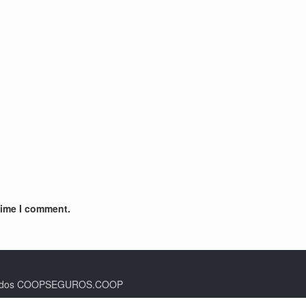
time I comment.
rvados COOPSEGUROS.COOP