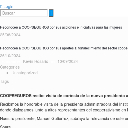
Login
Reconocen a COOPSEGUROS por sus acciones e iniciativas para las mujeres
25/08/2024
Reconocen a COOPSEGUROS por sus aportes al fortalecimiento del sector cooper
26/10/2024
Kevin Rosario
10/09/2024
Published by
on
Categories
Uncategorized
Tags
COOPSEGUROS recibe visita de cortesía de la nueva presidenta 
Recibimos la honorable visita de la presidenta administradora del Inst
donde dialogamos junto a altos representantes del cooperativismo en l
Nuestro presidente, Manuel Gutiérrez, subrayó la relevancia de este e
Share